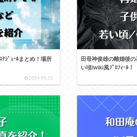
ｹｼﾞｭｰﾙまとめ！場所
田母神俊雄の離婚後の
い頃/wiki風ﾌﾟﾛﾌｨｰﾙ！
2024.06.21